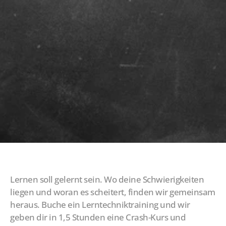
se
Lernen soll gelernt sein. Wo deine Schwierigkeiten 
liegen und woran es scheitert, finden wir gemeinsam 
heraus. Buche ein Lerntechniktraining und wir 
geben dir in 1,5 Stunden eine Crash-Kurs und 